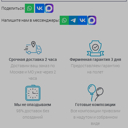
Поделиться:
Напишите нам в мессенджеры:
Срочная доставка 2 часа
Фирменная гарантия 3 дня
Доставим ваш заказ по
Предоставляем гарантию
Москве и МО уже через 2
на полет
часа
Мы не опаздываем
Готовые композиции
98% доставок без
Все композиции привозим
опозданий
в надутом и собранном
виде