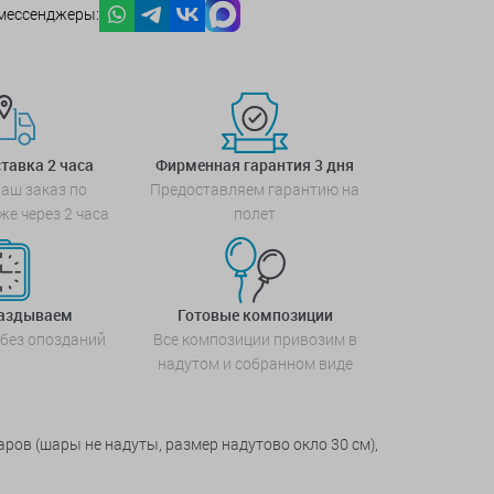
мессенджеры:
тавка 2 часа
Фирменная гарантия 3 дня
аш заказ по
Предоставляем гарантию на
же через 2 часа
полет
паздываем
Готовые композиции
 без опозданий
Все композиции привозим в
надутом и собранном виде
аров (шары не надуты, размер надутово окло 30 см),