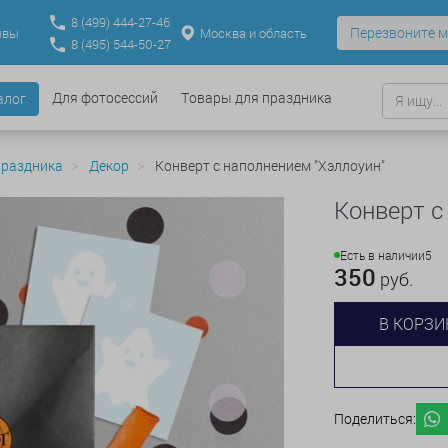
8
(499)
444-27-46
Перезвоните м
Москва и область
ывы
8
(495)
544-50-27
Для фотосессий
Товары для праздника
алог
праздника
Декор
Конверт с наполнением "Хэллоуин"
Конверт с
Есть в наличии
5
350
руб.
В КОРЗИ
Поделиться: