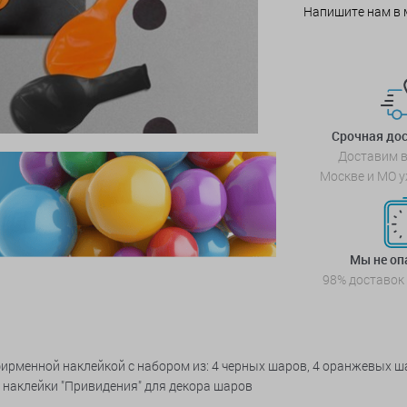
Напишите нам в 
Срочная дос
Доставим в
Москве и МО у
Мы не о
98% доставок
 фирменной наклейкой с набором из: 4 черных шаров, 4 оранжевых ш
х наклейки "Привидения" для декора шаров