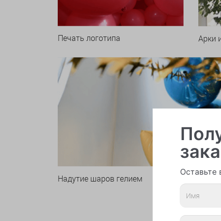
Печать логотипа
Арки 
Полу
зака
Оставьте 
Надутие шаров гелием