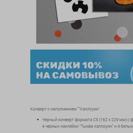
Конверт с наполнением ""Хэллоуин"
Черный конверт формата
C5 (162 x 229 мм) с
4 черных наклейки "Тыква хэллоуин" и 4 белы