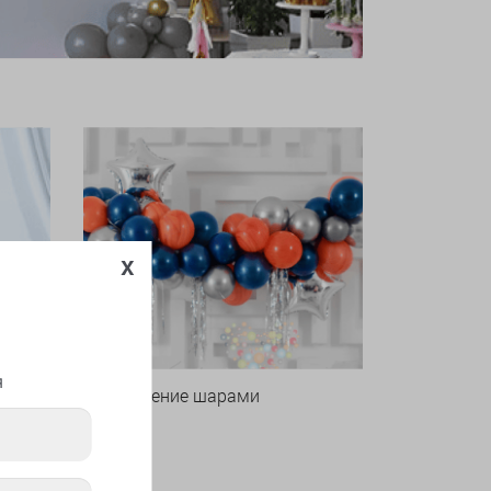
x
я
Оформление шарами