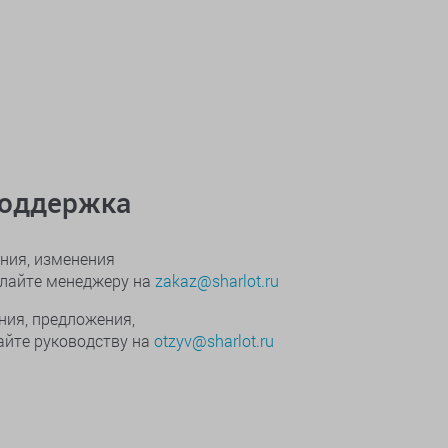
поддержка
ния, изменения
ылайте менеджеру на
zakaz@sharlot.ru
ния, предложения,
йте руководству на
otzyv@sharlot.ru