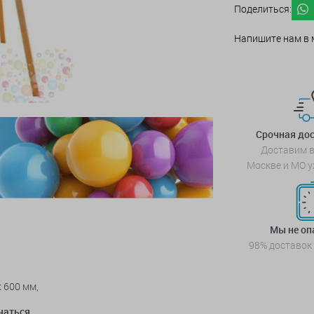
Поделиться:
Напишите нам в 
Срочная дос
Доставим в
Москве и МО у
Мы не о
98% доставок
 600 мм,
чаться