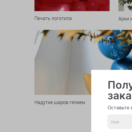
Печать логотипа
Арки 
Полу
зака
Надутие шаров гелием
Оставьте 