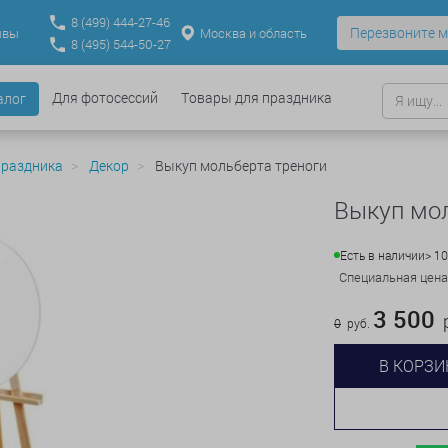
8
(499)
444-27-46
Перезвоните м
Москва и область
ывы
8
(495)
544-50-27
Для фотосессий
Товары для праздника
алог
праздника
Декор
Выкуп мольберта треноги
Выкуп мол
Есть в наличии
> 1
Специальная цена
3 500
р
0
руб.
В КОРЗИ