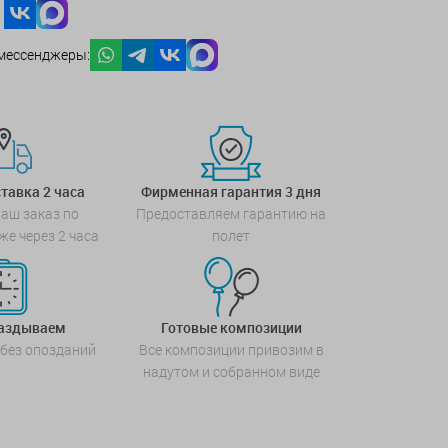
мессенджеры:
тавка 2 часа
Фирменная гарантия 3 дня
аш заказ по
Предоставляем гарантию на
же через 2 часа
полет
паздываем
Готовые композиции
 без опозданий
Все композиции привозим в
надутом и собранном виде