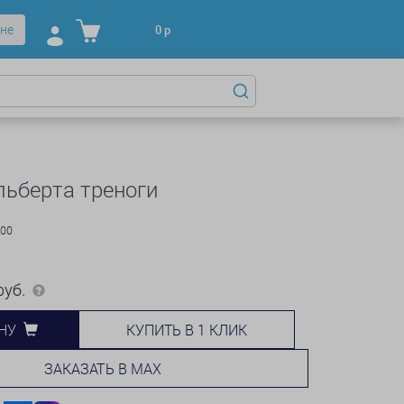
не
0
р
ьберта треноги
000
уб.
КУПИТЬ В 1 КЛИК
НУ
ЗАКАЗАТЬ В MAX