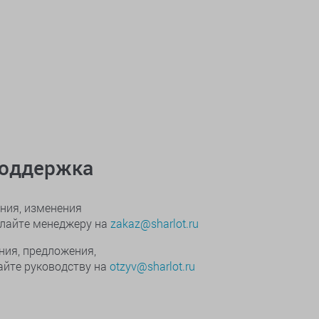
поддержка
ния, изменения
ылайте менеджеру на
zakaz@sharlot.ru
ния, предложения,
йте руководству на
otzyv@sharlot.ru