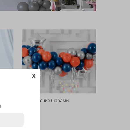
x
Оформление шарами
я