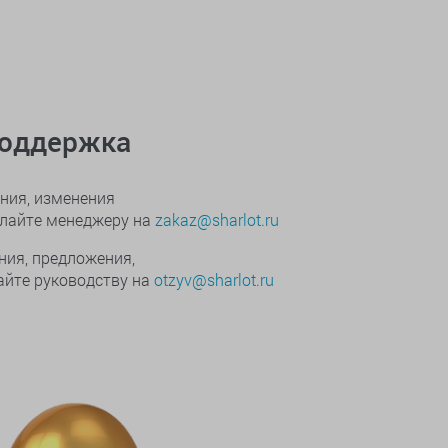
поддержка
ния, изменения
ылайте менеджеру на
zakaz@sharlot.ru
ния, предложения,
йте руководству на
otzyv@sharlot.ru