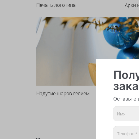
Печать логотипа
Арки 
Полу
зака
Надутие шаров гелием
Оставьте 