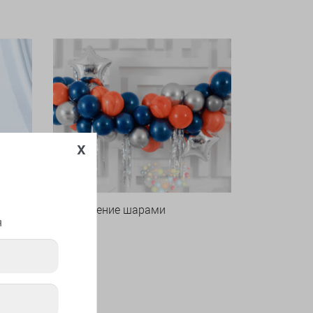
x
Оформление шарами
я