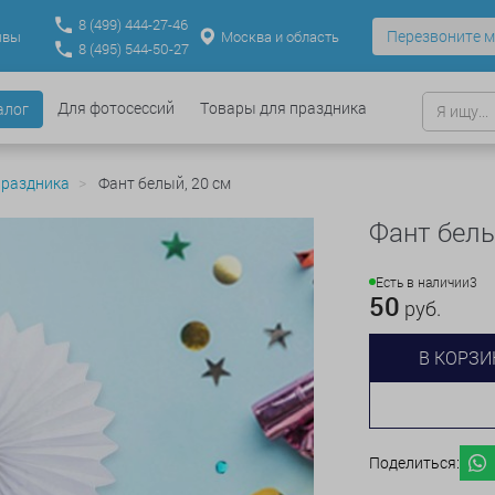
8
(499)
444-27-46
Перезвоните м
Москва и область
ывы
8
(495)
544-50-27
Для фотосессий
Товары для праздника
алог
праздника
Фант белый, 20 см
Фант белы
Есть в наличии
3
50
руб.
В КОРЗИ
Поделиться: