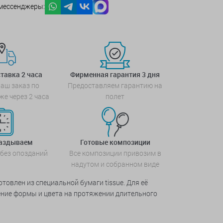
мессенджеры:
тавка 2 часа
Фирменная гарантия 3 дня
аш заказ по
Предоставляем гарантию на
же через 2 часа
полет
паздываем
Готовые композиции
 без опозданий
Все композиции привозим в
надутом и собранном виде
отовлен из специальной бумаги tissue. Для её
ение формы и цвета на протяжении длительного