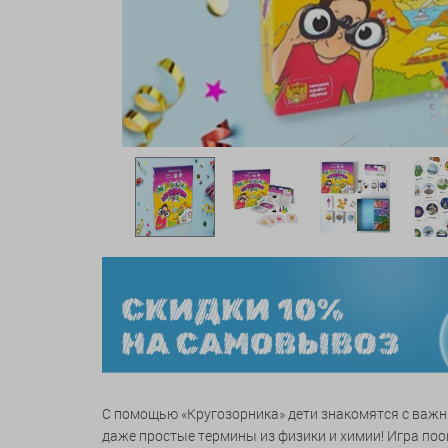
С помощью «Кругозорника» дети знакомятся с важн
даже простые термины из физики и химии! Игра по