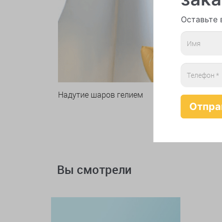
Оставьте 
Надутие шаров гелием
Вы смотрели