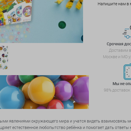
Напишите нам в 
Срочная дос
Доставим в
Москве и МО у
Мы не о
98% доставок
ыми явлениями окружающего мира и учатся видеть взаимосвязь меж
ощряет естественное любопытство ребёнка и помогает дать ответы