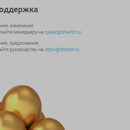
поддержка
ния, изменения
ылайте менеджеру на
zakaz@sharlot.ru
ния, предложения,
йте руководству на
otzyv@sharlot.ru