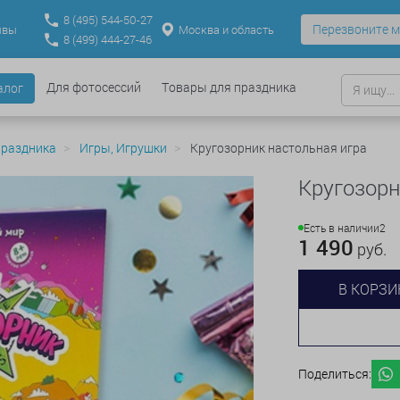
8
(495)
544-50-27
Перезвоните м
Москва и область
ывы
8
(499)
444-27-46
Для фотосессий
Товары для праздника
алог
праздника
Игры, Игрушки
Кругозорник настольная игра
Кругозорн
Есть в наличии
2
1 490
руб.
В КОРЗИ
Поделиться: