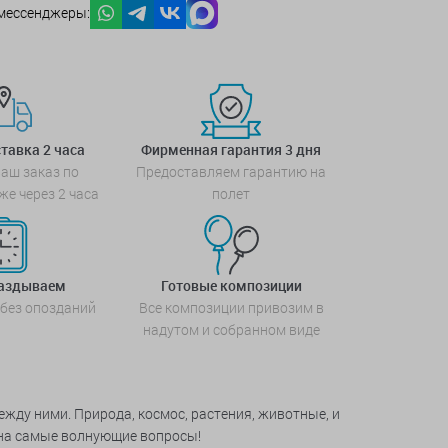
мессенджеры:
тавка 2 часа
Фирменная гарантия 3 дня
аш заказ по
Предоставляем гарантию на
же через 2 часа
полет
паздываем
Готовые композиции
 без опозданий
Все композиции привозим в
надутом и собранном виде
ду ними. Природа, космос, растения, животные, и
 на самые волнующие вопросы!