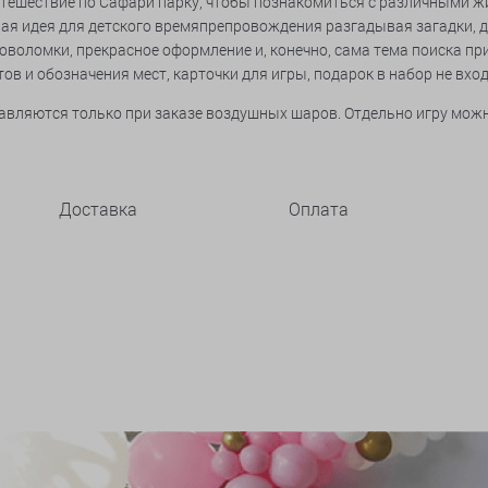
тешествие по Сафари парку, чтобы познакомиться с различными ж
ичная идея для детского времяпрепровождения разгадывая загадки,
оволомки, прекрасное оформление и, конечно, сама тема поиска пр
ов и обозначения мест, карточки для игры, подарок в набор не вход
тавляются только при заказе воздушных шаров. Отдельно игру мож
Доставка
Оплата