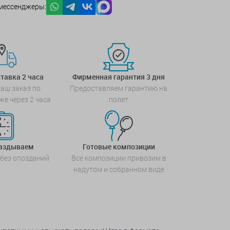
мессенджеры:
тавка 2 часа
Фирменная гарантия 3 дня
аш заказ по
Предоставляем гарантию на
же через 2 часа
полет
паздываем
Готовые композиции
 без опозданий
Все композиции привозим в
надутом и собранном виде