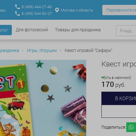
8
(499)
444-27-46
Перезвоните м
Москва и область
ывы
8
(495)
544-50-27
Для фотосессий
Товары для праздника
алог
праздника
Игры, Игрушки
Квест игровой "Сафари"
Квест игр
Есть в наличии
2
170
руб.
В КОРЗИ
Поделиться: