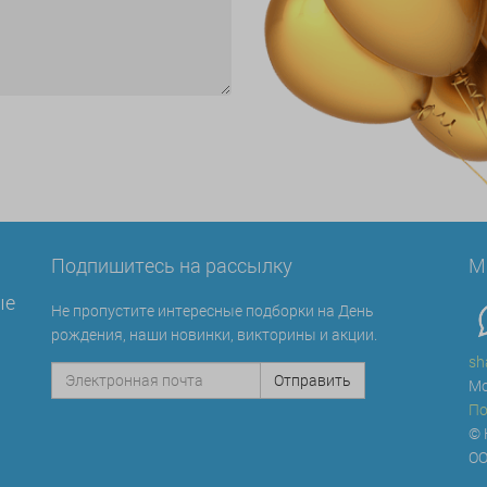
Подпишитесь на рассылку
М
ые
Не пропустите интересные подборки на День
рождения, наши новинки, викторины и акции.
sh
Мо
По
© 
ОО