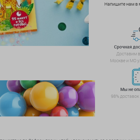
Напишите нам в 
Срочная дос
Доставим в
Москве и МО у
Мы не о
98% доставок