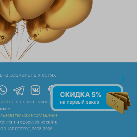
ы в социальных сетях
x
СКИДКА 5%
arlot.ru
- интернет - магазин воздушных шаров в
на первый заказ
скве
льзовательское соглашение
Контент и оформление сайта.
О "ШАРЛОТ.РУ", 2008-2026