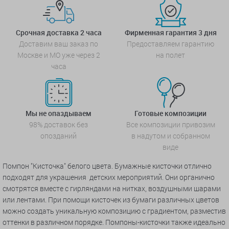
Срочная доставка 2 часа
Фирменная гарантия 3 дня
Доставим ваш заказ по
Предоставляем гарантию
Москве и МО уже через 2
на полет
часа
Мы не опаздываем
Готовые композиции
98% доставок без
Все композиции привозим
опозданий
в надутом и собранном
виде
Помпон "Кисточка" белого цвета. Бумажные кисточки отлично
подходят для украшения детских мероприятий. Они органично
смотрятся вместе с гирляндами на нитках, воздушными шарами
или лентами. При помощи кисточек из бумаги различных цветов
можно создать уникальную композицию с градиентом, разместив
оттенки в различном порядке. Помпоны-кисточки также идеально