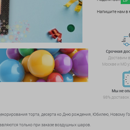
Напишите нам в 
Срочная дос
Доставим в
Москве и МО у
Мы не о
98% доставок
декорирования торта, десерта ко Дню рождения, Юбилею, Новому Г
тавляются только при заказе воздушных шаров.