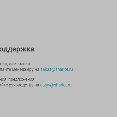
поддержка
ния, изменения
ылайте менеджеру на
zakaz@sharlot.ru
ния, предложения,
йте руководству на
otzyv@sharlot.ru