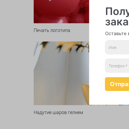
Полу
зака
Печать логотипа
Арки 
Оставьте 
Надутие шаров гелием