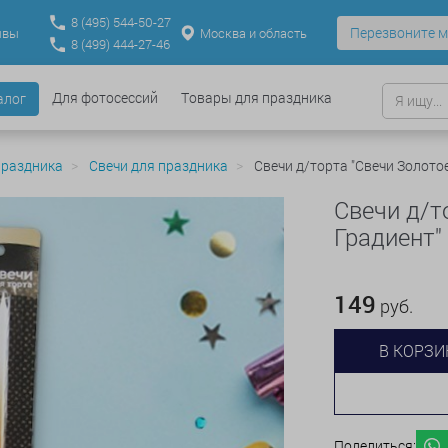
8
(495)
544-50-27
Перезвоните м
Москва и область
ывы
8
(499)
444-27-46
Для фотосессий
Товары для праздника
алог
праздника
Свечи для праздника
Свечи д/торта "Свечи Золотое
Свечи д/т
Градиент"
149
руб.
В КОРЗИ
Поделиться: