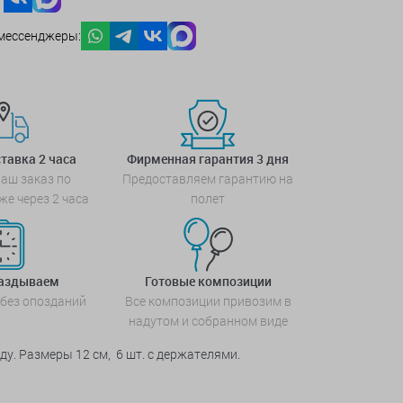
мессенджеры:
тавка 2 часа
Фирменная гарантия 3 дня
аш заказ по
Предоставляем гарантию на
же через 2 часа
полет
паздываем
Готовые композиции
 без опозданий
Все композиции привозим в
надутом и собранном виде
оду. Размеры
12 см,
6 шт. с держателями.