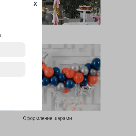
x
я
Оформление шарами