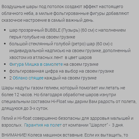
Воздушные шары под потолок создают эффект настоящего
облачного неба, а милые фольгированные фигуры добавляют
сказочное настроение в самый важный день.
шар прозрачный BUBBLE (Пузырь) (60 см) с наполнением
перья голубые на своем грузике
большой стеклянный голубой (ретро) шар (60 см) с
индивидуальной надписью на своем грузике, дополненный
хвостом из атласных лент в цвет шаров
Фигура Мишка в самолете
на своем грузике
фольгированная цифра на выбор на своем грузике
2
Облако спящее
каждый на своем грузике
Шары надуты газом гелием, который помогает им летать не
более 12 часов. Но благодаря обработке шаров изнутри
специальным составом Hi-Float мы дарим Вам радость от полета,
длящуюся до 3-х суток.
Гелий и Hi-float совершенно безопасны для здоровья малышей и
взрослых.
Гарантия на полет
от компании "Шарлот" - 3 дня.
ВНИМАНИЕ! Колеса машинок вставные. Если их вытащить, то