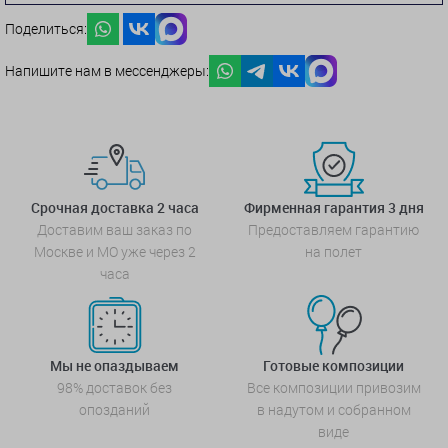
Поделиться:
Напишите нам в мессенджеры:
Срочная доставка 2 часа
Фирменная гарантия 3 дня
Доставим ваш заказ по
Предоставляем гарантию
Москве и МО уже через 2
на полет
часа
Мы не опаздываем
Готовые композиции
98% доставок без
Все композиции привозим
опозданий
в надутом и собранном
виде