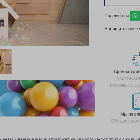
Поделиться:
Напишите нам в 
Срочная дос
Доставим в
Москве и МО у
Мы не о
98% доставок
ить незабываемые эмоции поможет наша коробка-сюрприз с оживши