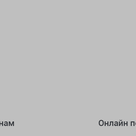
онам
Онлайн 