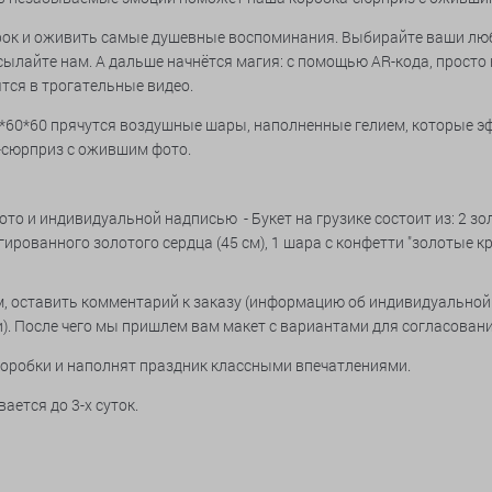
рок и оживить самые душевные воспоминания. Выбирайте ваши люб
ылайте нам. А дальше начнётся магия: с помощью AR-кода, просто н
тся в трогательные видео.
60*60*60 прячутся воздушные шары, наполненные гелием, которые 
-сюрприз с ожившим фото.
о и индивидуальной надписью - Букет на грузике состоит из: 2 зо
ьгированного золотого сердца (45 см), 1 шара с конфетти "золотые к
, оставить комментарий к заказу (информацию об индивидуальной
). После чего мы пришлем вам макет с вариантами для согласовани
оробки и наполнят праздник классными впечатлениями.
ается до 3-х суток.