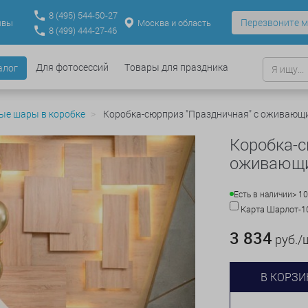
8
(495)
544-50-27
Перезвоните м
Москва и область
ывы
8
(499)
444-27-46
Для фотосессий
Товары для праздника
алог
ые шары в коробке
Коробка-сюрприз "Праздничная" с оживающ
Коробка-с
оживающ
Есть в наличии
> 10
Карта Шарлот-
3 834
руб./
В КОРЗИ