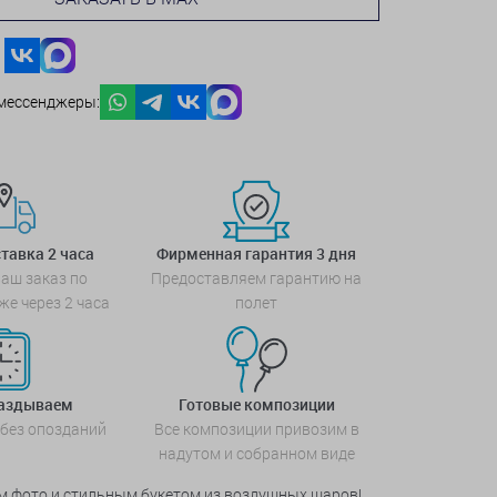
мессенджеры:
тавка 2 часа
Фирменная гарантия 3 дня
аш заказ по
Предоставляем гарантию на
же через 2 часа
полет
паздываем
Готовые композиции
 без опозданий
Все композиции привозим в
надутом и собранном виде
м фото и стильным букетом из воздушных шаров!