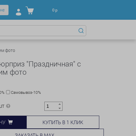
не
0
р
им фото
юрприз "Праздничная" с
им фото
10%
Самовывоз-10%
шт
КУПИТЬ В 1 КЛИК
НУ
ЗАКАЗАТЬ В MAX