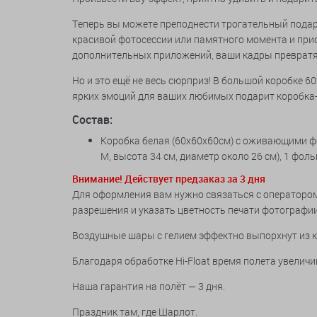
Теперь вы можете преподнести трогательный пода
красивой фотосессии или памятного момента и прис
дополнительных приложений, ваши кадры превратя
Но и это ещё не весь сюрприз! В большой коробке 
ярких эмоций для ваших любимых подарит коробка
Состав:
Коробка белая (60х60х60см) с оживающими фот
М, высота 34 см, диаметр около 26 см), 1 фол
Внимание! Действует предзаказ за 3 дня
Для оформления вам нужно связаться с оператором
разрешения и указать цветность печати фотографии
Воздушные шары с гелием эффектно выпорхнут из к
Благодаря обработке Hi-Float время полета увеличив
Наша гарантия на полёт — 3 дня.
Праздник там, где Шарлот.