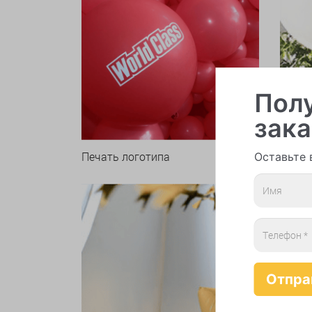
Полу
зака
Печать логотипа
Оставьте 
Арки 