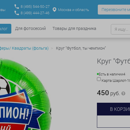
8
(495)
544-50-27
Перезвоните м
Москва и область
ывы
8
(499)
444-27-46
Для фотосессий
Товары для праздника
алог
феры/ Квадраты (фольга)
Круг "Футбол, ты чемпион"
Круг "Фут
Есть в наличии
4
Карта Шарлот-
450
руб.
В КОРЗИ