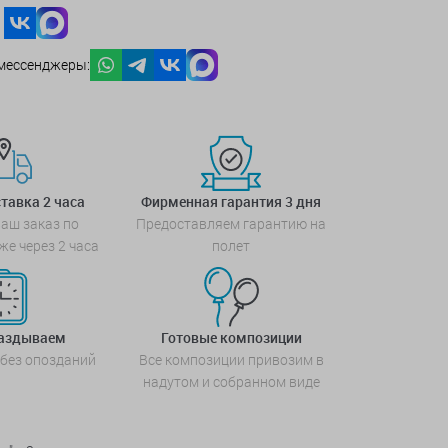
мессенджеры:
тавка 2 часа
Фирменная гарантия 3 дня
аш заказ по
Предоставляем гарантию на
же через 2 часа
полет
паздываем
Готовые композиции
 без опозданий
Все композиции привозим в
надутом и собранном виде