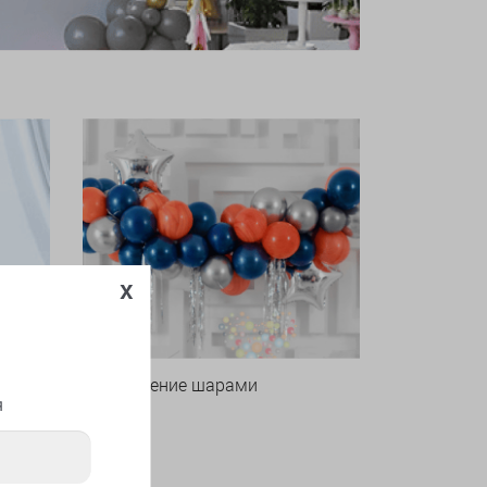
x
Оформление шарами
я