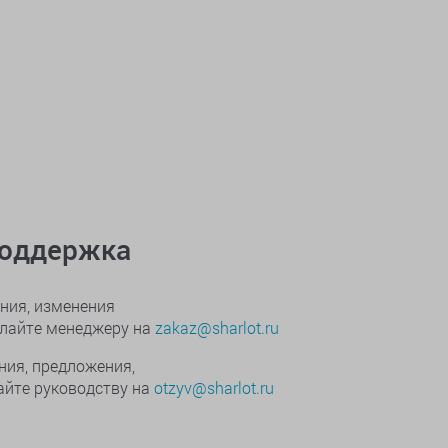
поддержка
ния, изменения
ылайте менеджеру на
zakaz@sharlot.ru
ния, предложения,
йте руководству на
otzyv@sharlot.ru