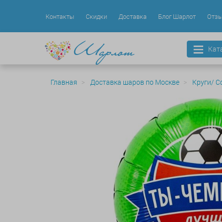
Контакты
Скидки
Доставка
Блог Шарлот
Отз
Кат
Главная
Доставка шаров по Москве
Круги/ С