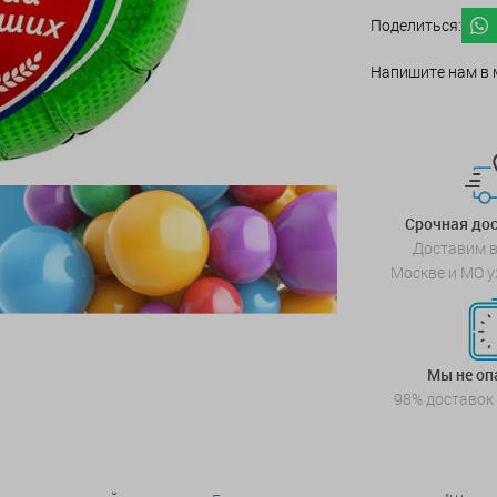
Поделиться:
Напишите нам в 
Срочная дос
Доставим в
Москве и МО у
Мы не о
98% доставок