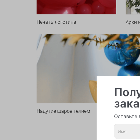
Печать логотипа
Арки 
Полу
зака
Надутие шаров гелием
Оставьте 