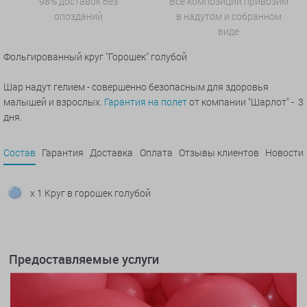
98% доставок без
Все композиции привозим
опозданий
в надутом и собранном
виде
Фольгированный круг ''Горошек'' голубой
Шар надут гелием - совершенно безопасным для здоровья
малышей и взрослых.
Гарантия на полет
от компании "Шарлот" - 3
дня.
Состав
Гарантия
Доставка
Оплата
Отзывы клиентов
Новости
x 1 Круг в горошек голубой
Предоставляемые услуги