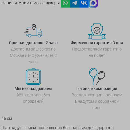
Напишите нам в мессенджеры:
Срочная доставка 2 часа
Фирменная гарантия 3 дня
Доставим ваш заказ по
Предоставляем гарантию
Москве и МО уже через 2
на полет
часа
Мы не опаздываем
Готовые композиции
98% доставок без
Все композиции привозим
опозданий
в надутом и собранном
виде
45 см
Шар надут гелием - совершенно безопасным для здоровья