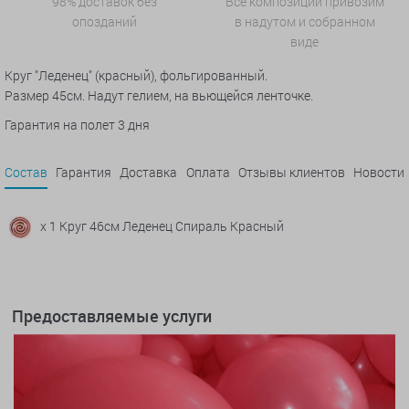
98% доставок без
Все композиции привозим
опозданий
в надутом и собранном
виде
Круг "Леденец" (красный), фольгированный.
Размер 45см. Надут гелием, на вьющейся ленточке.
Гарантия на полет 3 дня
Состав
Гарантия
Доставка
Оплата
Отзывы клиентов
Новости
x 1 Круг 46см Леденец Спираль Красный
Предоставляемые услуги