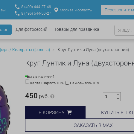
8
(499)
444-27-46
Перезвоните м
Москва и область
ывы
8
(495)
544-50-27
Для фотосессий
Товары для праздника
алог
феры/ Квадраты (фольга)
Круг Лунтик и Луна (двухсторонний)
Круг Лунтик и Луна (двухсторон
Есть в наличии
4
Карта Шарлот-10%
Самовывоз-10%
450
руб.
КУПИТЬ В 1 К
В КОРЗИНУ
ЗАКАЗАТЬ В MAX