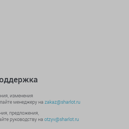
поддержка
ния, изменения
ылайте менеджеру на
zakaz@sharlot.ru
ния, предложения,
йте руководству на
otzyv@sharlot.ru