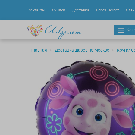
Контакты
Скидки
Доставка
Блог Шарлот
Отз
Кат
Главная
Доставка шаров по Москве
Круги/ С