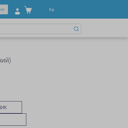
не
0
р
ний)
ЛИК