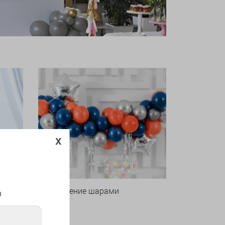
x
Оформление шарами
я