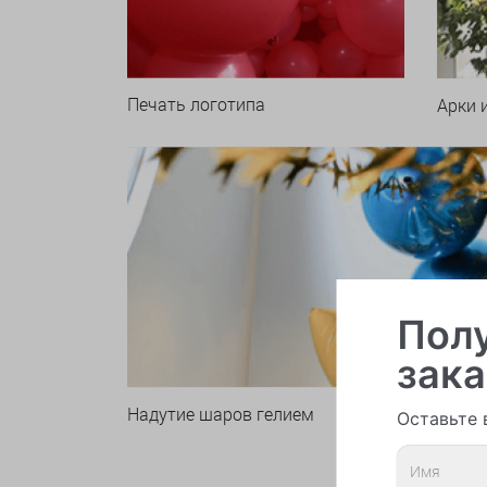
Печать логотипа
Арки 
Полу
зака
Надутие шаров гелием
Оставьте 