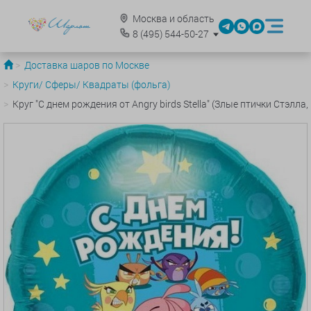
Москва и область
8
(495)
544-50-27
Доставка шаров по Москве
Круги/ Сферы/ Квадраты (фольга)
Круг "С днем рождения от Angry birds Stella" (Злые птички Стэлла,