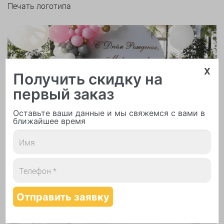
Печать логотипа
x
Получить скидку на
первый заказ
Арки и гирлянды из шаров
Оставьте ваши данные и мы свяжемся с вами в
ближайшее время
Надутие шаров гелием