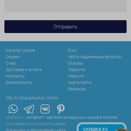
Каталог шаров
Блог
Скидки
Часто задаваемые вопросы
О нас
Отзывы
Доставка и оплата
Гарантия
Контакты
Новости
Безопасность
Карта сайта
Вакансии
Мы в социальных сетях
x
sharlot.ru
- интернет - магазин воздушных шаров в Москве
Пользовательское соглашение
СКИДКА 5%
© Контент и оформление сайта.