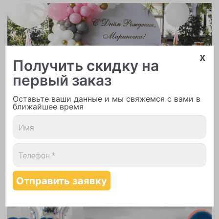
x
Получить скидку на
Арки и гирлянды из шаров
первый заказ
Оставьте ваши данные и мы свяжемся с вами в
ближайшее время
Надутие шаров гелием