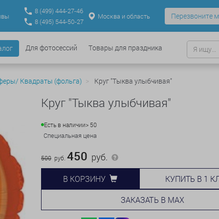
8
(499)
444-27-46
Перезвоните м
Москва и область
ывы
8
(495)
544-50-27
Для фотосессий
Товары для праздника
алог
феры/ Квадраты (фольга)
Круг "Тыква улыбчивая"
Круг "Тыква улыбчивая"
Есть в наличии
> 50
Специальная цена
450
руб.
500
руб.
КУПИТЬ В 1 К
В КОРЗИНУ
ЗАКАЗАТЬ В MAX