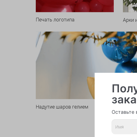
Печать логотипа
Арки 
Полу
зака
Надутие шаров гелием
Оставьте 