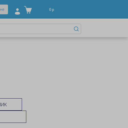
не
0
р
ЛИК