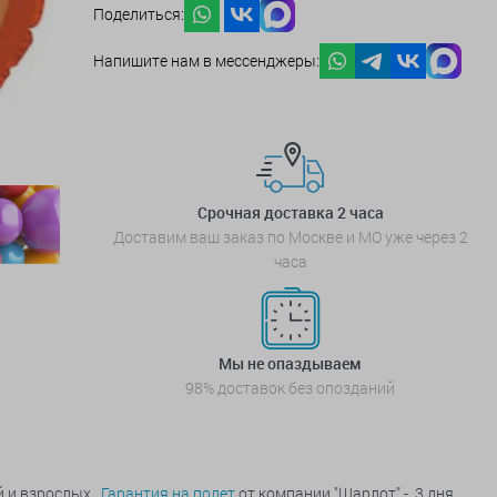
Поделиться:
Напишите нам в мессенджеры:
Срочная доставка 2 часа
Доставим ваш заказ по Москве и МО уже через 2
часа
Мы не опаздываем
98% доставок без опозданий
й и взрослых.
Гарантия на полет
от компании "Шарлот" - 3 дня.