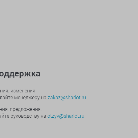
поддержка
ния, изменения
ылайте менеджеру на
zakaz@sharlot.ru
ния, предложения,
йте руководству на
otzyv@sharlot.ru