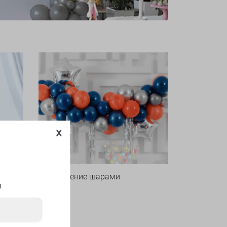
x
Оформление шарами
я