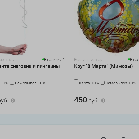
ые шары
В наличии 1
Воздушные шары
В на
анта снеговик и пингвины
Круг "8 Марта" (Мимозы)
-10%
Самовывоз-10%
Карта-10%
Самовывоз-10%
450 руб.
450
уб.
руб.