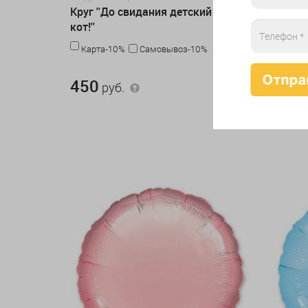
Круг ''До свидания детский сад,
Круг з
кот!''
Карта-10%
Самовывоз-10%
Карта
450 руб.
360 руб.
450
360
руб.
р