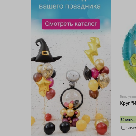
Воздушн
Круг "
Специал
Само