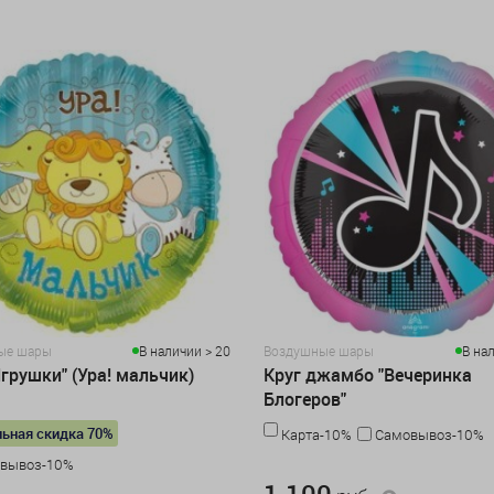
ые шары
В наличии > 20
Воздушные шары
В на
Игрушки" (Ура! мальчик)
Круг джамбо "Вечеринка
Блогеров"
ьная скидка 70%
Карта-10%
Самовывоз-10%
вывоз-10%
1 100 руб.
1 100