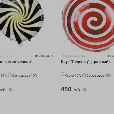
ые шары
В наличии 9
Воздушные шары
В н
Конфетка черная"
Круг "Леденец" (красный)
-10%
Самовывоз-10%
Карта-10%
Самовывоз-10%
450 руб.
450
уб.
руб.