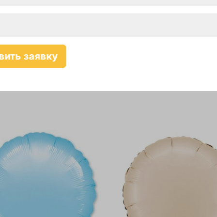
олотой GOLD
Круг серебряный SILVER
-10%
Самовывоз-10%
Карта-10%
Самовывоз-10%
360 руб.
360
уб.
руб.