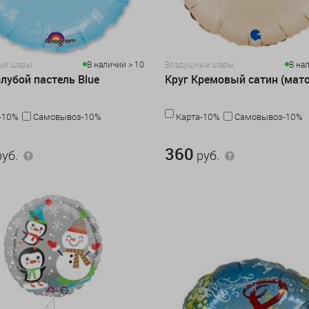
ые шары
В наличии > 10
Воздушные шары
В на
олубой пастель Blue
Круг Кремовый сатин (мат
-10%
Самовывоз-10%
Карта-10%
Самовывоз-10%
360 руб.
360
уб.
руб.