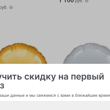
руб.
уб.
чить скидку на первый
з
ваши данные и мы свяжемся с вами в ближайшее врем
ые шары
В наличии > 10
Воздушные шары
В на