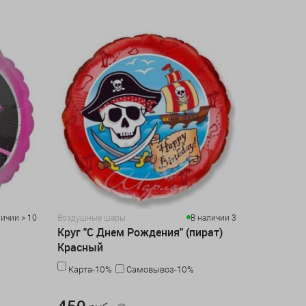
личии > 10
Воздушные шары
В наличии 3
Круг "С Днем Рождения" (пират)
Красный
Карта-10%
Самовывоз-10%
450 руб.
450