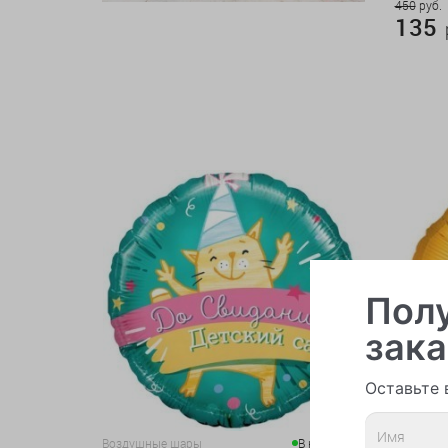
450
руб.
135
р
Полу
зака
Оставьте 
Воздушные шары
В наличии 4
Воздушн