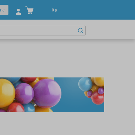
не
0
р