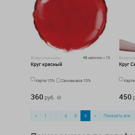
Воздушные шары
В наличии > 10
Воздушн
Круг красный
Круг С
Карта-10%
Самовывоз-10%
Карта
360 руб.
450 руб.
360
450
руб.
р
«
1
...
4
5
6
»
Показать все