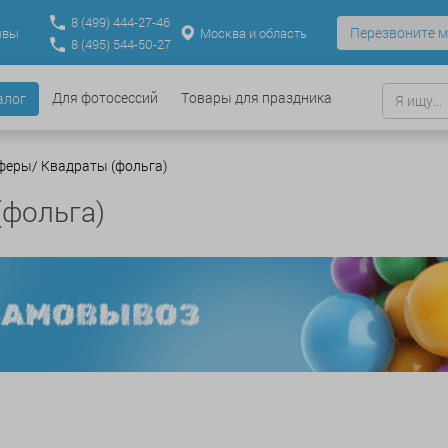
8
(499)
444-27-46
Перезвоните м
Москва и область
ывы
8
(495)
544-50-27
Для фотосессий
Товары для праздника
алог
феры/ Квадраты (фольга)
(фольга)