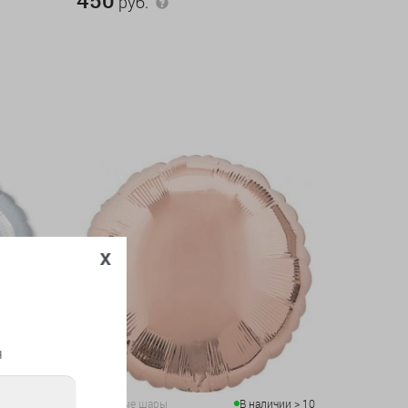
руб.
x
я
личии > 10
Воздушные шары
В наличии > 10