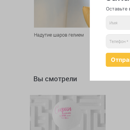
Оставьте 
Надутие шаров гелием
Вы смотрели