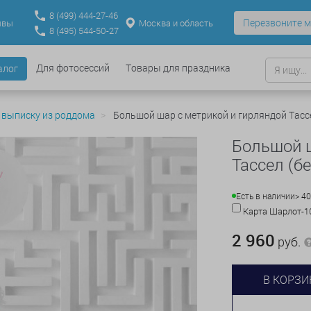
8
(499)
444-27-46
Перезвоните м
Москва и область
ывы
8
(495)
544-50-27
Для фотосессий
Товары для праздника
алог
 выписку из роддома
Большой шар с метрикой и гирляндой Тассе
Большой ш
Тассел (б
Есть в наличии
> 40
Карта Шарлот-
2 960
руб.
В КОРЗИ