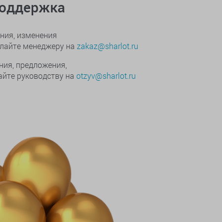
поддержка
ния, изменения
ылайте менеджеру на
zakaz@sharlot.ru
ния, предложения,
йте руководству на
otzyv@sharlot.ru