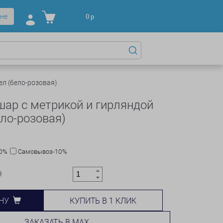
не
0
р
л (бело-розовая)
ар с метрикой и гирляндой
ело-розовая)
10%
Самовывоз-10%
КУПИТЬ В 1 КЛИК
НУ
ЗАКАЗАТЬ В MAX