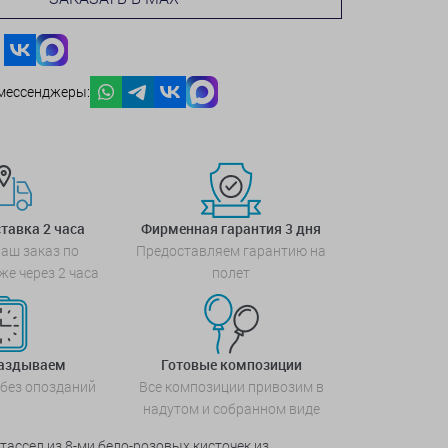
мессенджеры:
тавка 2 часа
Фирменная гарантия 3 дня
аш заказ по
Предоставляем гарантию на
же через 2 часа
полет
паздываем
Готовые композиции
 без опозданий
Все композиции привозим в
надутом и собранном виде
ассел из 8-ми бело-розовых кисточек из