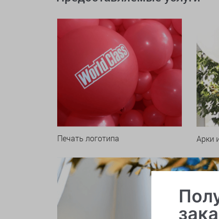
Печать логотипа
Арки 
Полу
зака