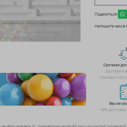
Поделиться:
Напишите нам в 
Срочная дос
Доставим в
Москве и МО у
Мы не о
98% доставок
ыбор размера XL (диаметром около 60 см) с пушистой гирляндой т