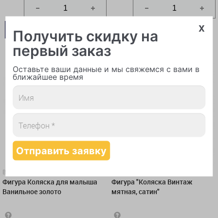
x
В КОРЗИНУ
В КОРЗИНУ
Получить скидку на
первый заказ
КУПИТЬ В 1 КЛИК
КУПИТЬ В 1 КЛИК
Оставьте ваши данные и мы свяжемся с вами в
ближайшее время
Воздушные шары
Воздушные шары
Фигура Коляска для малыша
Фигура "Коляска Винтаж
Ванильное золото
мятная, сатин"