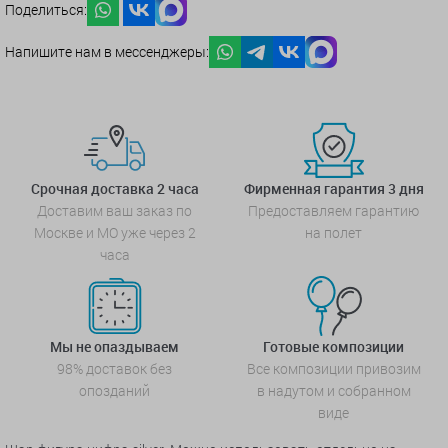
Поделиться:
Напишите нам в мессенджеры:
Срочная доставка 2 часа
Фирменная гарантия 3 дня
Доставим ваш заказ по
Предоставляем гарантию
Москве и МО уже через 2
на полет
часа
Мы не опаздываем
Готовые композиции
98% доставок без
Все композиции привозим
опозданий
в надутом и собранном
виде