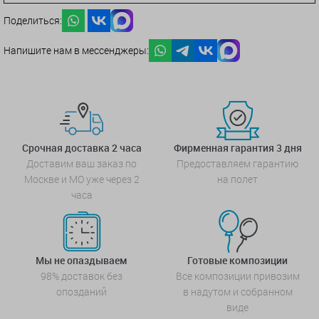
Поделиться:
Напишите нам в мессенджеры:
Срочная доставка 2 часа
Фирменная гарантия 3 дня
Доставим ваш заказ по
Предоставляем гарантию
Москве и МО уже через 2
на полет
часа
Мы не опаздываем
Готовые композиции
98% доставок без
Все композиции привозим
опозданий
в надутом и собранном
виде