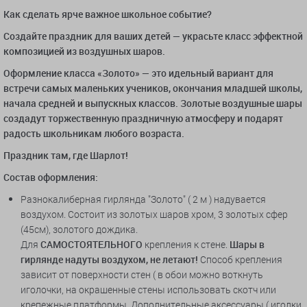
Как сделать ярче важное школьное событие?
Создайте праздник для ваших детей — украсьте класс эффектной
композицией из воздушных шаров.
Оформление класса «Золото» — это идельный вариант для
встречи самых маленьких учеников, окончания младшей школы,
начала средней и выпускных классов. Золотые воздушные шары
создадут торжественную праздничную атмосферу и подарят
радость школьникам любого возраста.
Праздник там, где Шарлот!
Состав оформления:
Разнокалиберная гирлянда "Золото" ( 2 м ) надувается
воздухом. Состоит из золотых шаров хром, 3 золотых сфер
(45см), золотого дождика.
Для
САМОСТОЯТЕЛЬНОГО
крепления к стене.
Шары в
гирлянде надуты воздухом, не летают!
Способ крепления
зависит от поверхности стен ( в обои можно воткнуть
иголочки, на окрашенные стены использовать скотч или
крепежные платформы. Дополнительные аксессуары ( иголки,