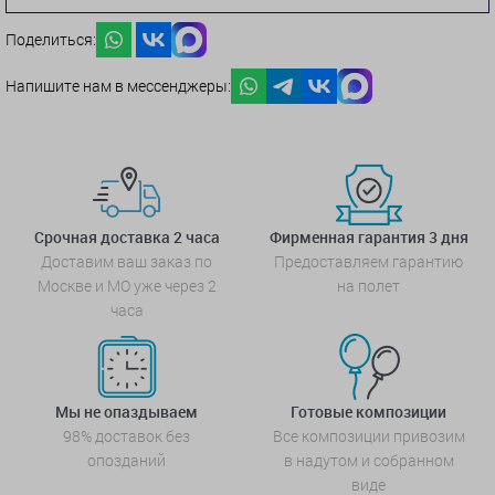
Поделиться:
Напишите нам в мессенджеры:
Срочная доставка 2 часа
Фирменная гарантия 3 дня
Доставим ваш заказ по
Предоставляем гарантию
Москве и МО уже через 2
на полет
часа
Мы не опаздываем
Готовые композиции
98% доставок без
Все композиции привозим
опозданий
в надутом и собранном
виде