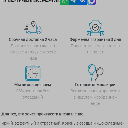
Напишите нам в мессенджеры:
Срочная доставка 2 часа
Фирменная гарантия 3 дня
Доставим ваш заказ по
Предоставляем гарантию
Москве и МО уже через 2
на полет
часа
Мы не опаздываем
Готовые композиции
98% доставок без
Все композиции привозим
опозданий
в надутом и собранном
виде
Для тех, кто хочет произвести впечатление.
Яркий, эффектный и страстный. Красные сердца и «шоколадные»