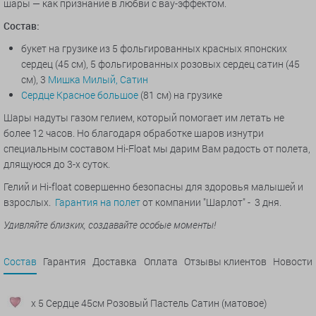
шары — как признание в любви с вау-эффектом.
Состав:
букет на грузике из 5 фольгированных красных японских
сердец (45 см), 5 фольгированных розовых сердец сатин (45
см), 3
Мишка Милый, Сатин
Сердце Красное большое
(81 см) на грузике
Шары надуты газом гелием, который помогает им летать не
более 12 часов. Но благодаря обработке шаров изнутри
специальным составом Hi-Float мы дарим Вам радость от полета,
длящуюся до 3-х суток.
Гелий и Hi-float совершенно безопасны для здоровья малышей и
взрослых.
Гарантия на полет
от компании "Шарлот" - 3 дня.
Удивляйте близких, создавайте особые моменты!
Состав
Гарантия
Доставка
Оплата
Отзывы клиентов
Новости
x 5 Сердце 45см Розовый Пастель Сатин (матовое)