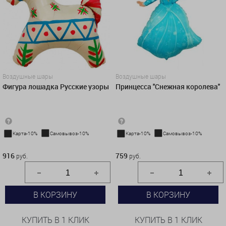
Воздушные шары
Воздушные шары
Фигура лошадка Русские узоры
Принцесса ''Снежная королева''
Карта-10%
Самовывоз-10%
Карта-10%
Самовывоз-10%
916 руб.
759 руб.
916
759
руб.
руб.
В КОРЗИНУ
В КОРЗИНУ
КУПИТЬ В 1 КЛИК
КУПИТЬ В 1 КЛИК