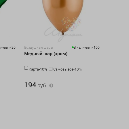
личии > 20
Воздушные шары
В наличии > 100
Медный шар (хром)
Карта-10%
Самовывоз-10%
194 руб.
194
руб.