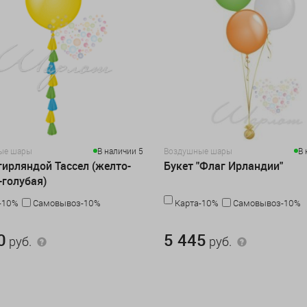
ые шары
В наличии 5
Воздушные шары
В 
гирляндой Тассел (желто-
Букет "Флаг Ирландии"
-голубая)
-10%
Самовывоз-10%
Карта-10%
Самовывоз-10%
.
5 445 руб.
0
5 445
руб.
руб.