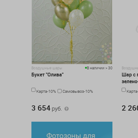
Воздушные шары
В наличии > 30
Воздушн
Букет "Олива"
Шар с 
зелено
Карта-10%
Самовывоз-10%
Карта
3 654 руб.
2 260 руб
3 654
2 26
руб.