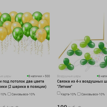
ые шары
В наличии > 500
Воздушные шары
В нали
 под потолок два цвета
Связка из 4-х воздушных 
ики (2 шарика в позиции)
"Летние"
-10%
Самовывоз-10%
Карта-10%
Самовывоз-10%
/шт
190 руб.
190