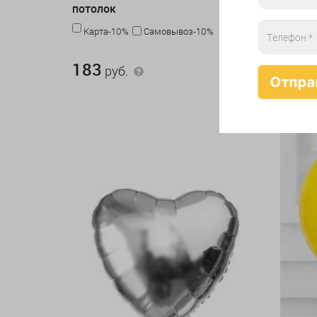
потолок
Карта-10%
Самовывоз-10%
Карта
183 руб.
194 руб.
183
194
руб.
р