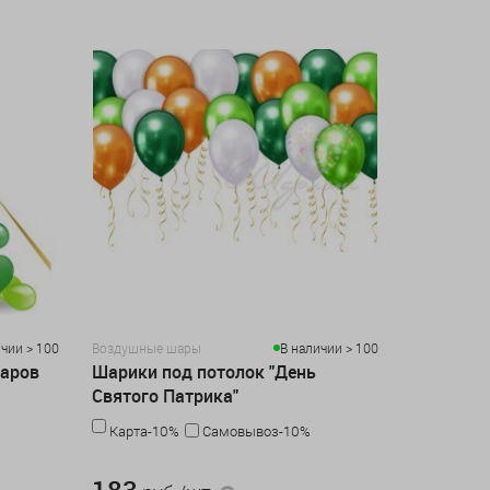
чии > 100
Воздушные шары
В наличии > 100
шаров
Шарики под потолок "День
Святого Патрика"
Карта-10%
Самовывоз-10%
183 руб./шт
183