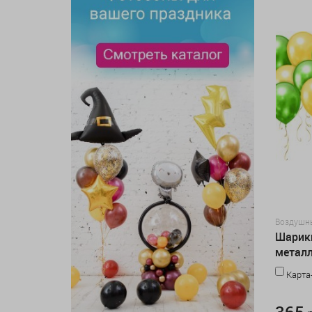
Воздушн
Шарики
металл
Карта
365 руб.
365