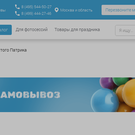
8
(495)
544-50-27
Перезвоните м
Москва и область
ывы
8
(499)
444-27-46
Для фотосессий
Товары для праздника
алог
того Патрика