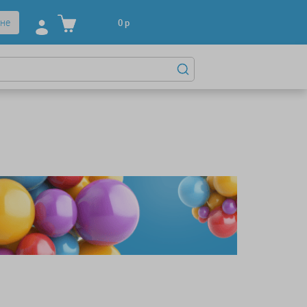
не
0
р