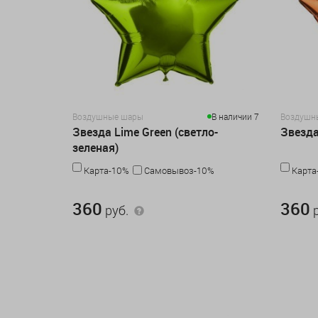
Воздушные шары
В наличии 7
Воздушн
Звезда Lime Green (светло-
Звезда
зеленая)
Карта-10%
Самовывоз-10%
Карта
360 руб.
360 руб.
360
360
руб.
р