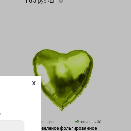
руб./шт
x
я
чии > 100
Воздушные шары
В наличии > 30
Светло-зеленое фольгированное