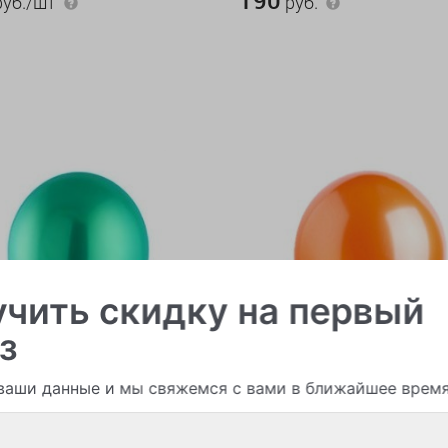
уб./шт
руб.
чить скидку на первый
з
ваши данные и мы свяжемся с вами в ближайшее врем
ые шары
В наличии > 50
Воздушные шары
В нали
й шар (хром)
Оранжевый металлик под