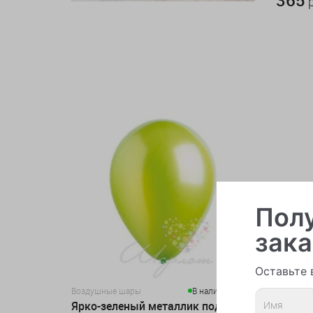
р
Полу
зака
Оставьте 
Воздушные шары
В наличии > 100
Воздушн
Ярко-зеленый металлик под
Зелены