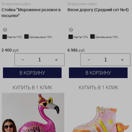
Воздушные шары
Воздушные шары
Стойка "Мороженое розовое в
Весне дорогу (Средний сет №4)
посыпке"
Карта-10%
Самовывоз-10%
Карта-10%
Самовывоз-10%
2 400 руб.
6 986 руб.
2 400
6 986
руб.
руб.
В КОРЗИНУ
В КОРЗИНУ
КУПИТЬ В 1 КЛИК
КУПИТЬ В 1 КЛИК