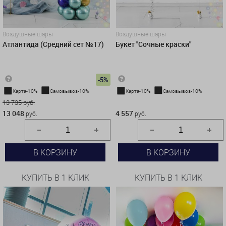
Воздушные шары
Воздушные шары
Атлантида (Средний сет №17)
Букет ''Сочные краски"
-5%
Карта-10%
Самовывоз-10%
Карта-10%
Самовывоз-10%
13 735 руб.
4 557 руб.
13 048
4 557
руб.
руб.
В КОРЗИНУ
В КОРЗИНУ
КУПИТЬ В 1 КЛИК
КУПИТЬ В 1 КЛИК